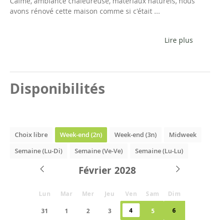
Calme, ambiance chaleureuse, matériaux naturels, nous
avons rénové cette maison comme si c'était ...
Lire plus
Disponibilités
Choix libre
Week-end (2n)
Week-end (3n)
Midweek
Semaine (Lu-Di)
Semaine (Ve-Ve)
Semaine (Lu-Lu)
Février
Lun
Mar
Mer
Jeu
Ven
Sam
Dim
4
6
31
1
2
3
5