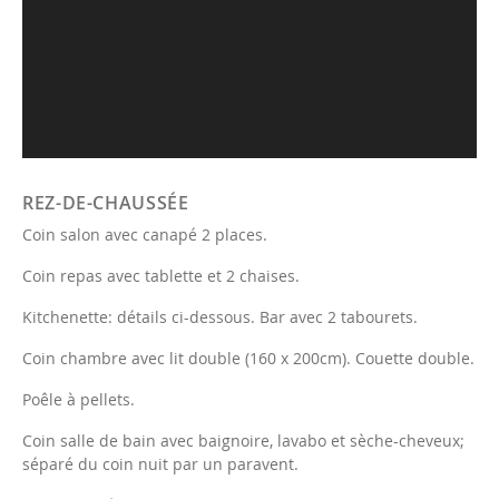
REZ-DE-CHAUSSÉE
Coin salon avec canapé 2 places.
Coin repas avec tablette et 2 chaises.
Kitchenette: détails ci-dessous. Bar avec 2 tabourets.
Coin chambre avec lit double (160 x 200cm). Couette double.
Poêle à pellets.
Coin salle de bain avec baignoire, lavabo et sèche-cheveux;
séparé du coin nuit par un paravent.