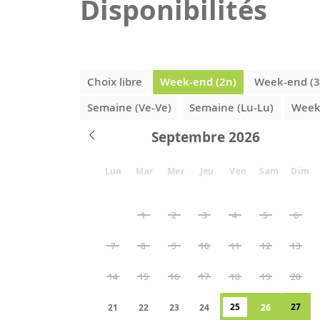
Disponibilités
Choix libre
Week-end (2n)
Week-end (3
Semaine (Ve-Ve)
Semaine (Lu-Lu)
Week-
Septembre
Lun
Mar
Mer
Jeu
Ven
Sam
Dim
1
2
3
4
5
6
7
8
9
10
11
12
13
14
15
16
17
18
19
20
25
27
21
22
23
24
26