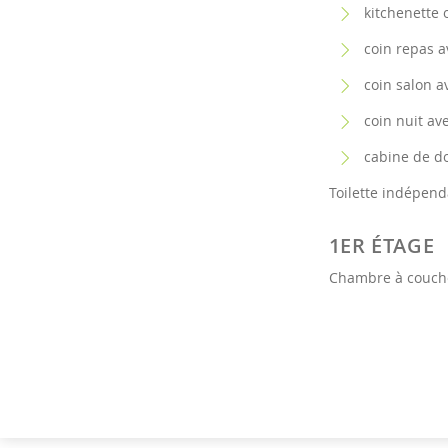
kitchenette o
coin repas a
coin salon av
coin nuit av
cabine de do
Toilette indépend
1ER ÉTAGE
Chambre à coucher