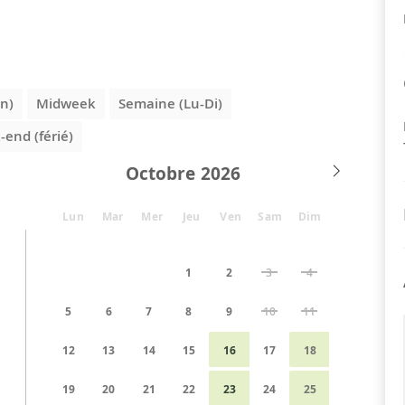
n)
Midweek
Semaine (Lu-Di)
end (férié)
Octobre
Lun
Mar
Mer
Jeu
Ven
Sam
Dim
1
2
3
4
5
6
7
8
9
10
11
12
13
14
15
16
17
18
19
20
21
22
23
24
25