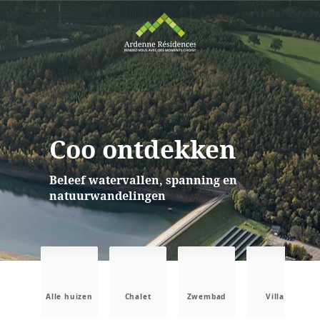
Coo ontdekken
Beleef watervallen, spanning en
natuurwandelingen
Alle huizen
Chalet
Zwembad
Villa
B