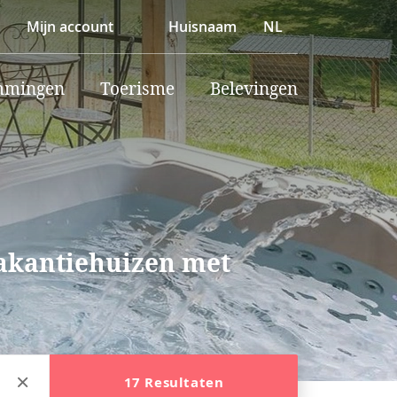
Mijn account
Huisnaam
NL
mmingen
Toerisme
Belevingen
vakantiehuizen met
17 Resultaten