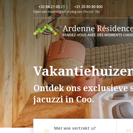
+32 86 21 00 21
|
+31 20 80 80 800
Open van maandag tot vrijdag van 09u tot 18u
Vakantiehuizen
Ontdek ons exclusieve 
jacuzzi in Coo.
Met wie vertrekt u?