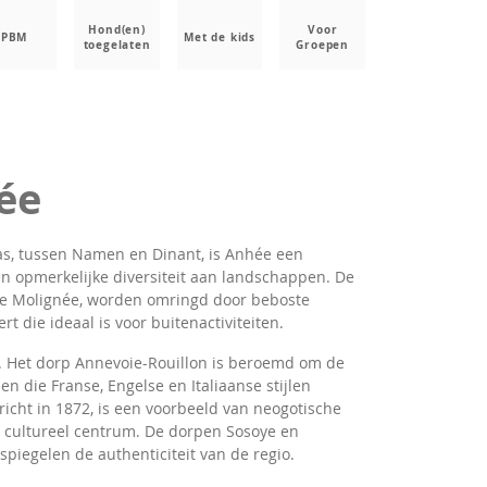
Hond(en)
Voor
PBM
Met de kids
toegelaten
Groepen
ée
s, tussen Namen en Dinant, is Anhée een
 opmerkelijke diversiteit aan landschappen. De
 de Molignée, worden omringd door beboste
t die ideaal is voor buitenactiviteiten.
d. Het dorp Annevoie-Rouillon is beroemd om de
 die Franse, Engelse en Italiaanse stijlen
cht in 1872, is een voorbeeld van neogotische
en cultureel centrum. De dorpen Sosoye en
piegelen de authenticiteit van de regio.