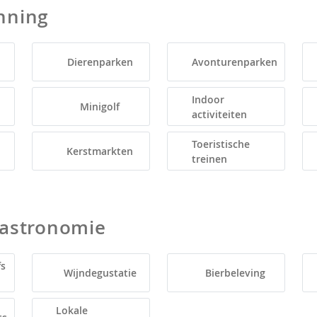
nning
Dierenparken
Avonturenparken
Indoor
Minigolf
activiteiten
Toeristische
Kerstmarkten
treinen
Gastronomie
fs
Wijndegustatie
Bierbeleving
Lokale