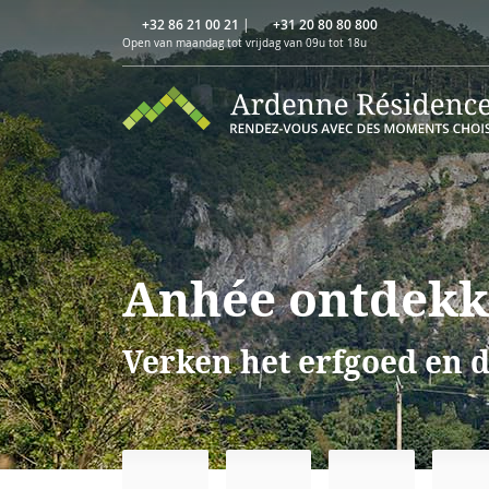
+32 86 21 00 21
|
+31 20 80 80 800
Open van maandag tot vrijdag van 09u tot 18u
Anhée ontdek
Verken het erfgoed en d