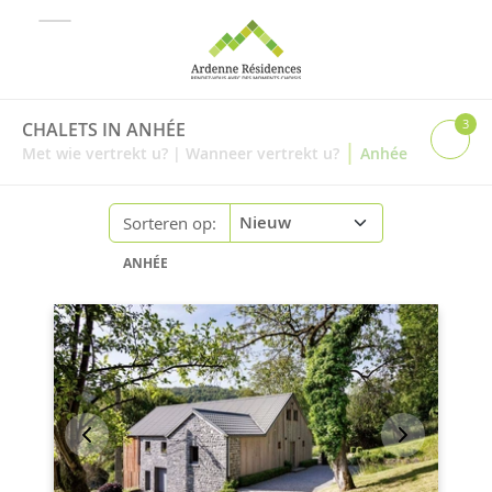
3
CHALETS IN ANHÉE
|
Met wie vertrekt u?
|
Wanneer vertrekt u?
Anhée
Sorteren op:
ANHÉE