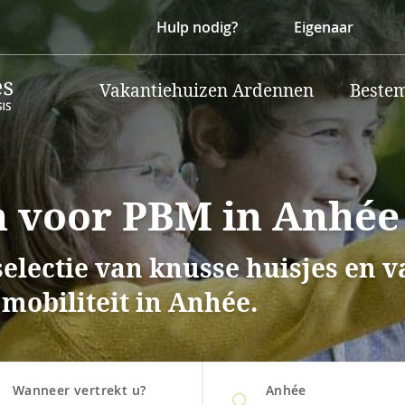
Hulp nodig?
Eigenaar
Vakantiehuizen Ardennen
Beste
n voor PBM in Anhée
selectie van knusse huisjes en 
mobiliteit in Anhée.
Wanneer vertrekt u?
Anhée