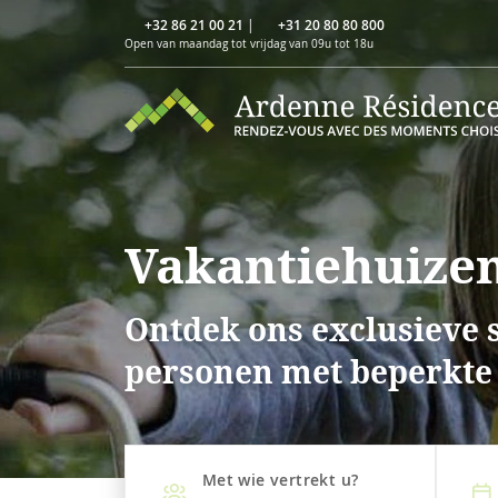
+32 86 21 00 21
|
+31 20 80 80 800
Open van maandag tot vrijdag van 09u tot 18u
Vakantiehuize
Ontdek ons exclusieve 
personen met beperkte 
Met wie vertrekt u?