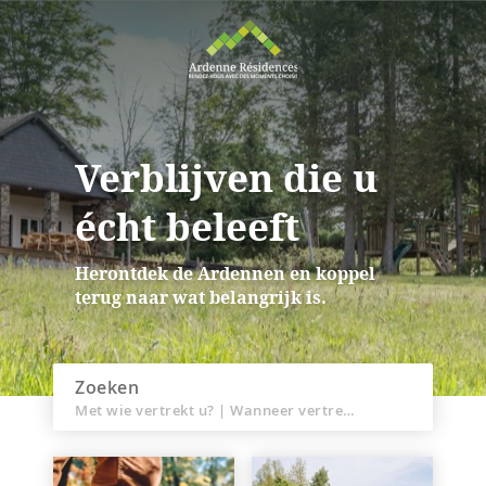
Verblijven die u
écht beleeft
Herontdek de Ardennen en koppel
terug naar wat belangrijk is.
Zoeken
Met wie vertrekt u?
|
Wanneer vertrekt u?
Overal in de 