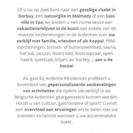
Of u nu op zoek bent naar een
gezellige chalet in
Durbuy
, een
natuurgîte in Malmedy
of een
luxe
villa in Spa
, wij bieden u een ruime keuze aan
vakantieverblijven in de buurt
van enkele van de
mooiste bestemmingen in de Ardennen voor
uw
verblijf met familie, vrienden of als koppel
. PBM-
voorzieningen, binnen- of buitenzwembad, sauna,
hot tub, jacuzzi, Noors bad, bioscoopzaal, open
haard, speelzaal, biljart, air hockey...:
aan u de
keuze!
Als gast bij Ardenne Résidences profiteert u
bovendien van
gepersonaliseerde aanbevelingen
van activiteiten
die tijdens uw verblijf in de
Belgische Ardennen georganiseerd kunnen worden.
Houdt u van cultuur, gastronomie of sport? U vindt
een
overvloed aan ervaringen
om te delen met uw
vrienden en familie wanneer u uw accommodatie
boekt.