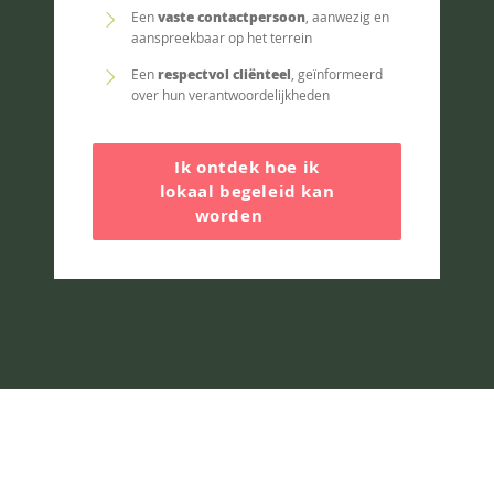
Een
vaste contactpersoon
,
aanwezig en
aanspreekbaar op het terrein
Een
respectvol cliënteel
, geïnformeerd
over hun verantwoordelijkheden
Ik ontdek hoe ik
lokaal begeleid kan
worden