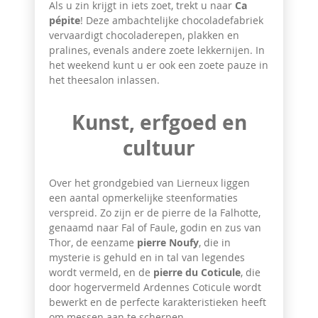
Als u zin krijgt in iets zoet, trekt u naar
Ca
pépite
! Deze ambachtelijke chocoladefabriek
vervaardigt chocoladerepen, plakken en
pralines, evenals andere zoete lekkernijen. In
het weekend kunt u er ook een zoete pauze in
het theesalon inlassen.
Kunst, erfgoed en
cultuur
Over het grondgebied van Lierneux liggen
een aantal opmerkelijke steenformaties
verspreid. Zo zijn er de pierre de la Falhotte,
genaamd naar Fal of Faule, godin en zus van
Thor, de eenzame
pierre Noufy
, die in
mysterie is gehuld en in tal van legendes
wordt vermeld, en de
pierre du Coticule
, die
door hogervermeld Ardennes Coticule wordt
bewerkt en de perfecte karakteristieken heeft
om messen aan te scherpen.