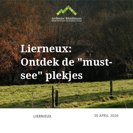
Lierneux:
Ontdek de "must-
see" plekjes
30 APRIL 2026
LIERNEUX