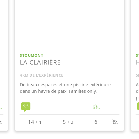
STOUMONT
S
LA CLAIRIÈRE
4KM DE L'EXPÉRIENCE
5
De beaux espaces et une piscine extérieure
A
dans un havre de paix. Families only.
d
p
9,5
14
5
6
+
1
+
2