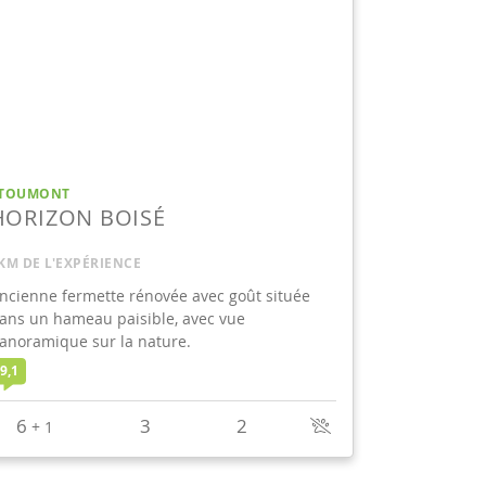
TOUMONT
HORIZON BOISÉ
KM DE L'EXPÉRIENCE
ncienne fermette rénovée avec goût située
ans un hameau paisible, avec vue
anoramique sur la nature.
9,1
6
3
2
+
1