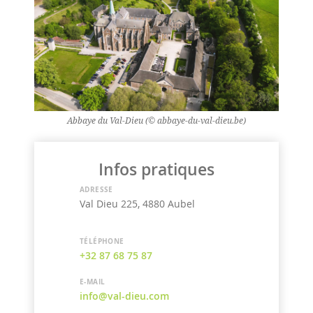
Abbaye du Val-Dieu (© abbaye-du-val-dieu.be)
Infos pratiques
ADRESSE
Val Dieu 225, 4880 Aubel
TÉLÉPHONE
+32 87 68 75 87
E-MAIL
info@val-dieu.com