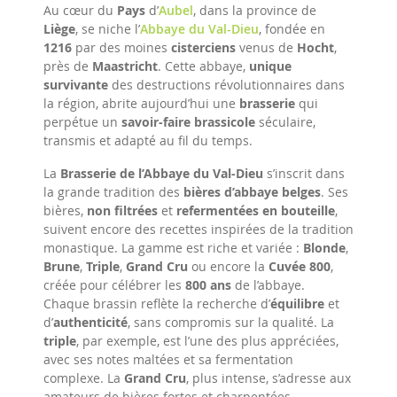
Au cœur du
Pays
d’
Aubel
, dans la province de
Liège
, se niche l’
Abbaye du Val-Dieu
, fondée en
1216
par des moines
cisterciens
venus de
Hocht
,
près de
Maastricht
. Cette abbaye,
unique
survivante
des destructions révolutionnaires dans
la région, abrite aujourd’hui une
brasserie
qui
perpétue un
savoir-faire brassicole
séculaire,
transmis et adapté au fil du temps.
La
Brasserie de l’Abbaye du Val-Dieu
s’inscrit dans
la grande tradition des
bières d’abbaye belges
. Ses
bières,
non filtrées
et
refermentées en bouteille
,
suivent encore des recettes inspirées de la tradition
monastique. La gamme est riche et variée :
Blonde
,
Brune
,
Triple
,
Grand Cru
ou encore la
Cuvée 800
,
créée pour célébrer les
800 ans
de l’abbaye.
Chaque brassin reflète la recherche d’
équilibre
et
d’
authenticité
, sans compromis sur la qualité. La
triple
, par exemple, est l’une des plus appréciées,
avec ses notes maltées et sa fermentation
complexe. La
Grand Cru
, plus intense, s’adresse aux
amateurs de bières fortes et charpentées.