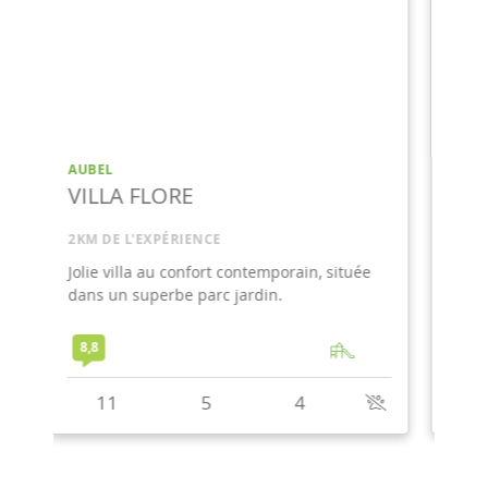
AUBEL
O'MÉRIQUE
3KM DE L'EXPÉRIENCE
Une villa sophistiquée et décorée avec
élégance, dans un environnement paisible.
Avec jacuzzi, piscine extérieure et loisirs.
9,3
12
5
5
+
1