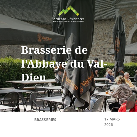
Brasserie de
l'Abbaye du Val-
Dieu
17 MARS
BRASSERIES
2026