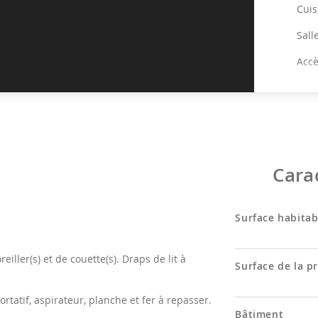
Cuis
Sall
Accè
Toil
EN
1er 
Cara
2ème
ind
Surface habitab
1E
Pali
eiller(s) et de couette(s). Draps de lit à
Surface de la p
1ère
robe
ortatif, aspirateur, planche et fer à repasser.
Bâtiment
Sall