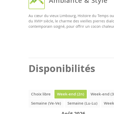
Ambiance & Style
Au cœur du vieux Limbourg, Histoire du Temps ou
du XVIIIᵉ siècle, le charme des vieilles pierres
contemporain soigné, pour offrir un cocon chaleur
Disponibilités
Choix libre
Week-end (2n)
Week-end (3
Semaine (Ve-Ve)
Semaine (Lu-Lu)
Week-
Août