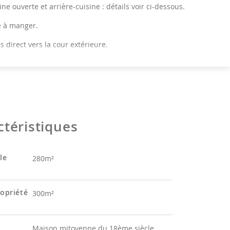
ine ouverte et arrière-cuisine : détails voir ci-dessous.
e à manger.
s direct vers la cour extérieure.
ette indépendante.
TRESOL
entresol avec sauna finlandais pour 4 pers.
ctéristiques
 entresol avec petite pièce de jeux et toilette
épendante.
le
280m²
R ÉTAGE
er.
ropriété
300m²
 chambre à coucher avec lit double (180 x 200cm). Garde-
 et canapé.
Maison mitoyenne du 18ème siècle.
e de bain privative avec douche italienne, lavabo et