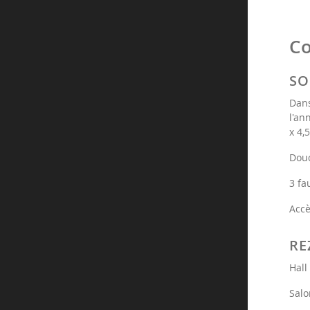
C
SO
Dans
l'an
x 4,
Douc
3 fa
Accè
RE
Hall
Salo