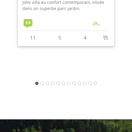
Une villa sophistiquée et décorée avec
élégance, dans un environnement paisible.
Avec jacuzzi, piscine extérieure et loisirs.
9,3
12
5
5
+
1