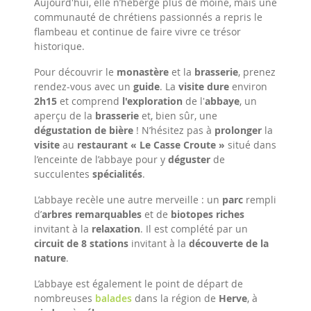
Aujourd'hui, elle n’héberge plus de moine, mais une
communauté de chrétiens passionnés a repris le
flambeau et continue de faire vivre ce trésor
historique.
Pour découvrir le
monastère
et la
brasserie
, prenez
rendez-vous avec un
guide
. La
visite
dure
environ
2h15
et comprend
l'exploration
de l'
abbaye
, un
aperçu de la
brasserie
et, bien sûr, une
dégustation de bière
! N’hésitez pas à
prolonger
la
visite
au
restaurant « Le Casse Croute »
situé dans
l’enceinte de l’abbaye pour y
déguster
de
succulentes
spécialités
.
L’abbaye recèle une autre merveille : un
parc
rempli
d’
arbres remarquables
et de
biotopes riches
invitant à la
relaxation
. Il est complété par un
circuit de 8 stations
invitant à la
découverte de la
nature
.
L’abbaye est également le point de départ de
nombreuses
balades
dans la région de
Herve
, à