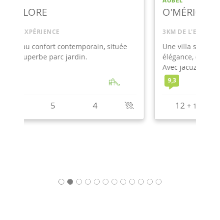
AUBEL
O'MÉRIQUE
3KM DE L'EXPÉRIENCE
Une villa sophistiquée et décorée avec
élégance, dans un environnement paisible.
Avec jacuzzi, piscine extérieure et loisirs.
9,3
12
5
5
+
1