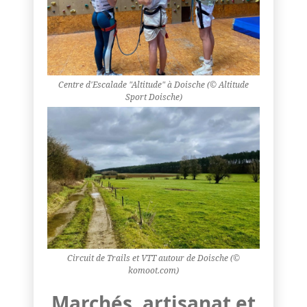
Centre d'Escalade "Altitude" à Doische (© Altitude
Sport Doische)
Circuit de Trails et VTT autour de Doische (©
komoot.com)
Marchés, artisanat et