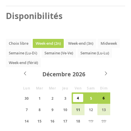
Disponibilités
Choix libre
Week-end (2n)
Week-end (3n)
Midweek
Semaine (Lu-Di)
Semaine (Ve-Ve)
Semaine (Lu-Lu)
Week-end (férié)
Décembre
Lun
Mar
Mer
Jeu
Ven
Sam
Dim
4
6
30
1
2
3
5
7
8
9
10
11
12
13
14
15
16
17
18
19
20