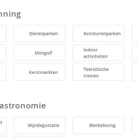
nning
Dierenparken
Avonturenparken
Indoor
Minigolf
activiteiten
Toeristische
Kerstmarkten
treinen
Gastronomie
fs
Wijndegustatie
Bierbeleving