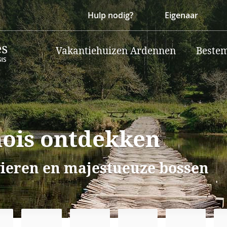
Hulp nodig?
Eigenaar
Vakantiehuizen Ardennen
Beste
mois ontdekken
ieren en majestueuze bossen