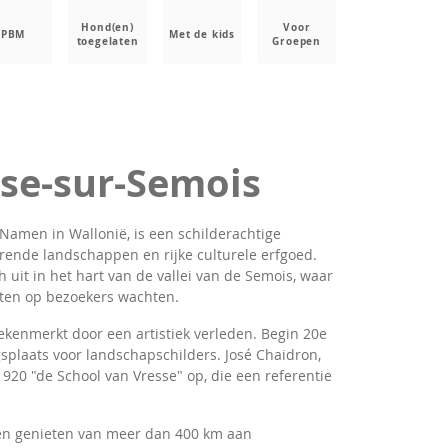
Hond(en)
Voor
PBM
Met de kids
toegelaten
Groepen
se-sur-Semois
 Namen in Wallonië, is een schilderachtige
ende landschappen en rijke culturele erfgoed.
 uit in het hart van de vallei van de Semois, waar
eiten op bezoekers wachten.
kenmerkt door een artistiek verleden. Begin 20e
plaats voor landschapschilders. José Chaidron,
1920 "de School van Vresse" op, die een referentie
en genieten van meer dan 400 km aan