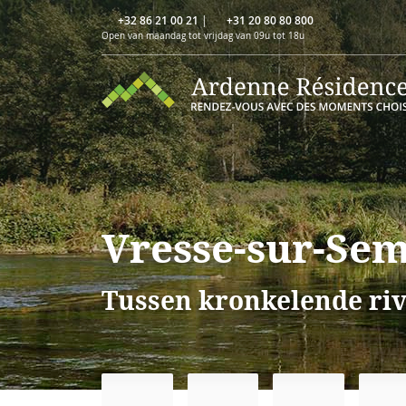
+32 86 21 00 21
|
+31 20 80 80 800
Open van maandag tot vrijdag van 09u tot 18u
Vresse-sur-Se
Tussen kronkelende riv