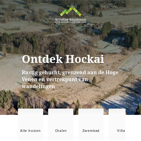
Ontdek Hockai
Rustig gehucht, grenzend aan de Hoge
Venen en vertrekpunt van
wandelingen
Alle huizen
Chalet
Zwembad
Villa
B