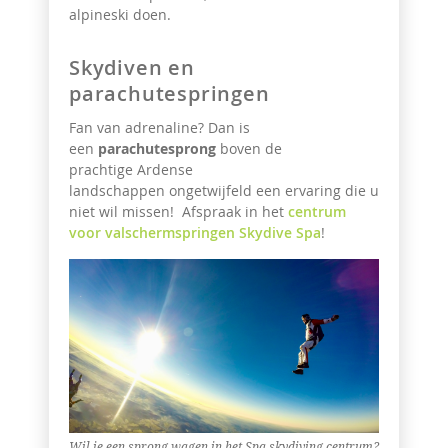
alpineski doen.
Skydiven en
parachutespringen
Fan van adrenaline? Dan is
een
parachutesprong
boven de
prachtige
Ardense
landschappen
ongetwijfeld een ervaring die u
niet wil missen! Afspraak in het
centrum
voor valschermspringen Skydive Spa
!
Wil je een sprong wagen in het Spa skydiving centrum?