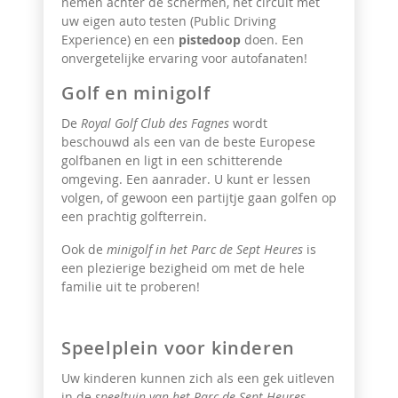
nemen achter de schermen, het circuit met
uw eigen auto testen (Public Driving
Experience) en een
pistedoop
doen. Een
onvergetelijke ervaring voor autofanaten!
Golf en minigolf
De
Royal Golf Club des Fagnes
wordt
beschouwd als een van de beste Europese
golfbanen en ligt in een schitterende
omgeving. Een aanrader. U kunt er lessen
volgen, of gewoon een partijtje gaan golfen op
een prachtig golfterrein.
Ook de
minigolf in het Parc de Sept Heures
is
een plezierige bezigheid om met de hele
familie uit te proberen!
Speelplein voor kinderen
Uw
kinderen
kunnen zich als een gek uitleven
in de
speeltuin van het Parc de Sept Heures
.