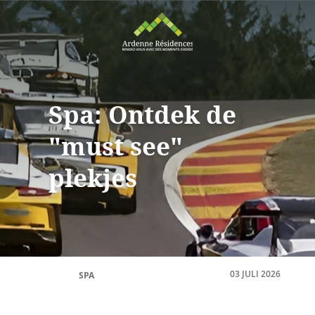
Spa: Ontdek de
"must see"
plekjes
03 JULI 2026
SPA