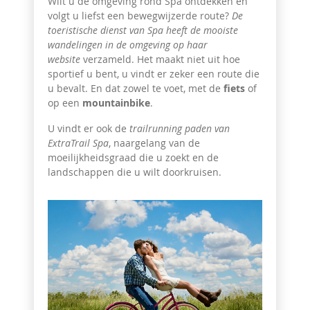
Wilt u de omgeving rond Spa ontdekken en
volgt u liefst een
bewegwijzerde route?
De
toeristische dienst van Spa heeft de mooiste
wandelingen in de omgeving op haar
website
verzameld. Het maakt niet uit hoe
sportief u bent, u vindt er zeker een route die
u bevalt. En dat zowel te voet, met de
fiets
of
op een
mountainbike
.
U vindt er ook de
trailrunning paden van
ExtraTrail Spa
, naargelang van de
moeilijkheidsgraad die u zoekt en de
landschappen die u wilt doorkruisen.