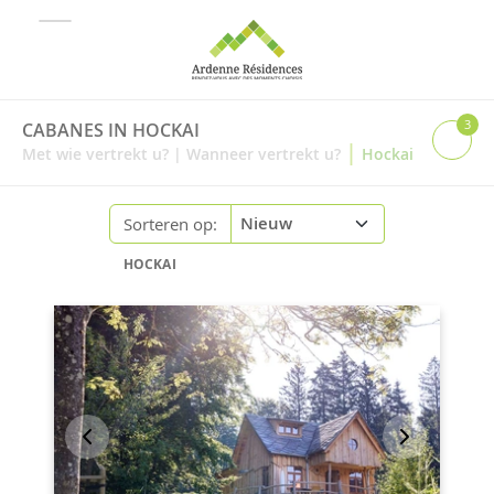
3
CABANES IN HOCKAI
|
Met wie vertrekt u?
|
Wanneer vertrekt u?
Hockai
Sorteren op:
HOCKAI