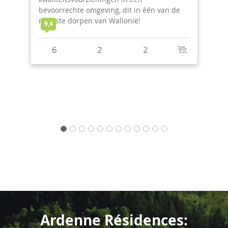
e omgeving, dit in één van de
pen van Wallonië!
7,8
2
2
9
4
Ardenne Résidences: