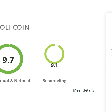
JOLI COIN
9.7
9.1
houd & Netheid
Beoordeling
Meer details