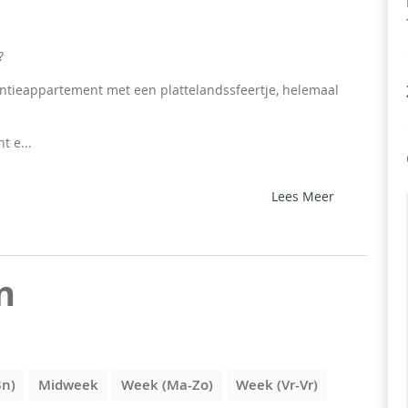
?
antieappartement met een plattelandssfeertje, helemaal
t e...
Lees Meer
n
3n)
Midweek
Week (Ma-Zo)
Week (Vr-Vr)