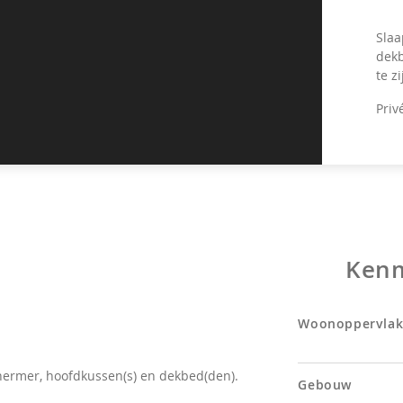
Slaa
dekb
te z
Priv
Ken
Woonoppervlak
hermer, hoofdkussen(s) en dekbed(den).
Gebouw