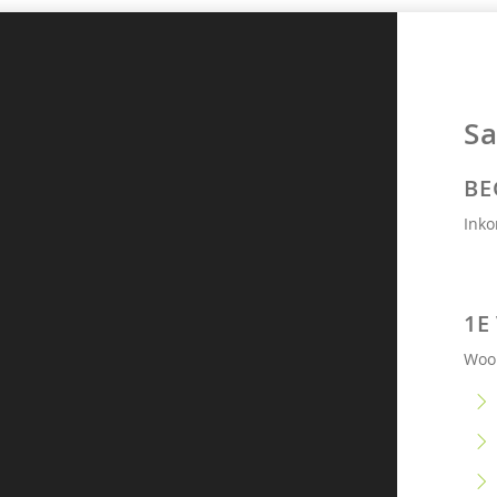
Sa
BE
Inko
1E
Woo