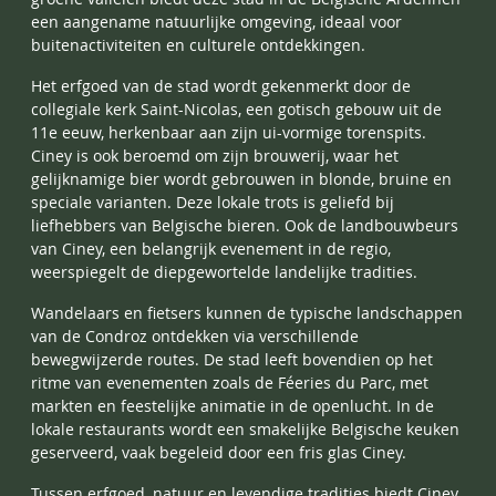
een aangename natuurlijke omgeving, ideaal voor
buitenactiviteiten en culturele ontdekkingen.
Het erfgoed van de stad wordt gekenmerkt door de
collegiale kerk Saint-Nicolas, een gotisch gebouw uit de
11e eeuw, herkenbaar aan zijn ui-vormige torenspits.
Ciney is ook beroemd om zijn brouwerij, waar het
gelijknamige bier wordt gebrouwen in blonde, bruine en
speciale varianten. Deze lokale trots is geliefd bij
liefhebbers van Belgische bieren. Ook de landbouwbeurs
van Ciney, een belangrijk evenement in de regio,
weerspiegelt de diepgewortelde landelijke tradities.
Wandelaars en fietsers kunnen de typische landschappen
van de Condroz ontdekken via verschillende
bewegwijzerde routes. De stad leeft bovendien op het
ritme van evenementen zoals de Féeries du Parc, met
markten en feestelijke animatie in de openlucht. In de
lokale restaurants wordt een smakelijke Belgische keuken
geserveerd, vaak begeleid door een fris glas Ciney.
Tussen erfgoed, natuur en levendige tradities biedt Ciney