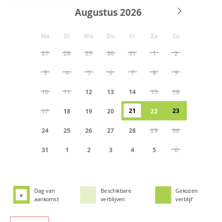
Augustus
Ma
Di
Wo
Do
Vr
Za
Zo
27
28
29
30
31
1
2
3
4
5
6
7
8
9
10
11
12
13
14
15
16
21
23
17
18
19
20
22
24
25
26
27
28
29
30
31
1
2
3
4
5
6
Dag van
Beschikbare
Gekozen
x
aankomst
verblijven
verblijf