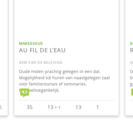
MAREDSOUS
D
AU FIL DE L'EAU
4KM VAN DE BELEVING
6
Oude molen prachtig gelegen in een dal.
O
Mogelijkheid tot huren van naastgelegen zaal
b
voor familiereünies of seminaries.
g
Rolstoeltoegankelijk.
8,5
35
13
13
1
+
1