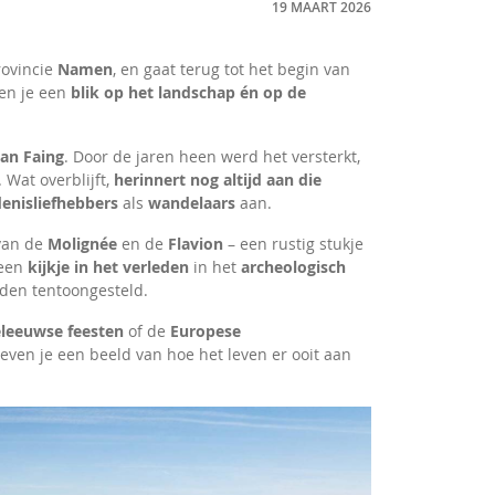
19 MAART 2026
provincie
Namen
, en gaat terug tot het begin van
en je een
blik op het landschap én op de
an Faing
. Door de jaren heen werd het versterkt,
. Wat overblijft,
herinnert nog altijd aan die
enisliefhebbers
als
wandelaars
aan.
 van de
Molignée
en de
Flavion
– een rustig stukje
 een
kijkje in het verleden
in het
archeologisch
den tentoongesteld.
leeuwse feesten
of de
Europese
even je een beeld van hoe het leven er ooit aan