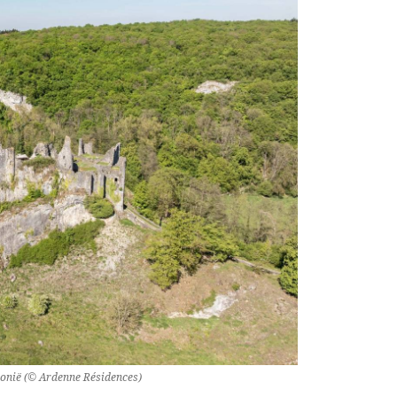
lonië (© Ardenne Résidences)