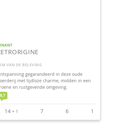
INANT
RETRORIGINE
KM VAN DE BELEVING
ntspanning gegarandeerd in deze oude
oerderij met tijdloze charme, midden in een
roene en rustgevende omgeving.
8,7
14
7
6
1
+
1