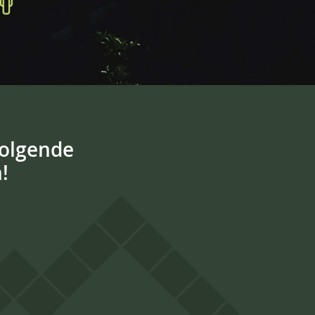
volgende
!