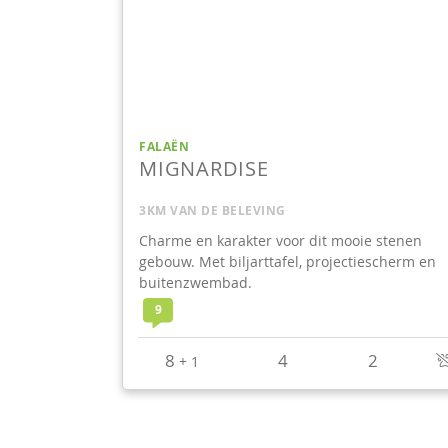
FALAËN
MIGNARDISE
3KM VAN DE BELEVING
Charme en karakter voor dit mooie stenen
gebouw. Met biljarttafel, projectiescherm en
buitenzwembad.
9
8
4
2
+
1