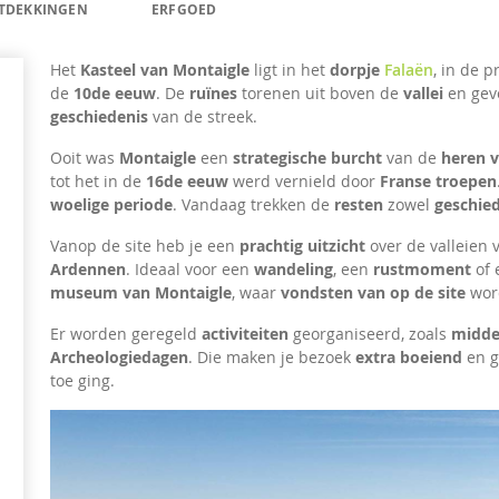
NTDEKKINGEN
ERFGOED
Het
Kasteel van Montaigle
ligt in het
dorpje
Falaën
, in de 
de
10de eeuw
. De
ruïnes
torenen uit boven de
vallei
en gev
geschiedenis
van de streek.
Ooit was
Montaigle
een
strategische burcht
van de
heren v
tot het in de
16de eeuw
werd vernield door
Franse troepen
woelige periode
. Vandaag trekken de
resten
zowel
geschied
Vanop de site heb je een
prachtig uitzicht
over de valleien
Ardennen
. Ideaal voor een
wandeling
, een
rustmoment
of
museum van Montaigle
, waar
vondsten van op de site
wor
Er worden geregeld
activiteiten
georganiseerd, zoals
midde
Archeologiedagen
. Die maken je bezoek
extra boeiend
en g
toe ging.