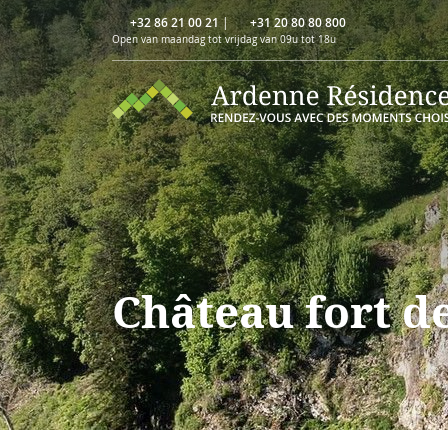
+32 86 21 00 21
|
+31 20 80 80 800
Open van maandag tot vrijdag van 09u tot 18u
Château fort d