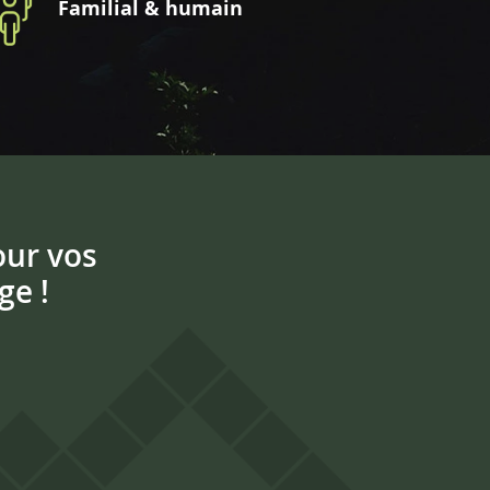
Familial & humain
our vos
ge !