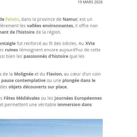
19 MARS 2026
 de
Falaën
, dans la province de
Namur
, est un
fièrement les
vallées environnantes
, il offre non
nant de l’histoire
de la région.
ntaigle
fut renforcé au fil des siècles. Au
XVIe
ses
ruines
témoignent encore aujourd’hui de cette
ssi bien les
passionnés d’histoire
que les
s de la
Molignée
et du
Flavion
, au cœur d’un coin
e
pause contemplative
ou une
plongée dans le
e des
objets découverts sur place
.
es
Fêtes Médiévales
ou les
Journées Européennes
s et permettent une véritable
immersion dans