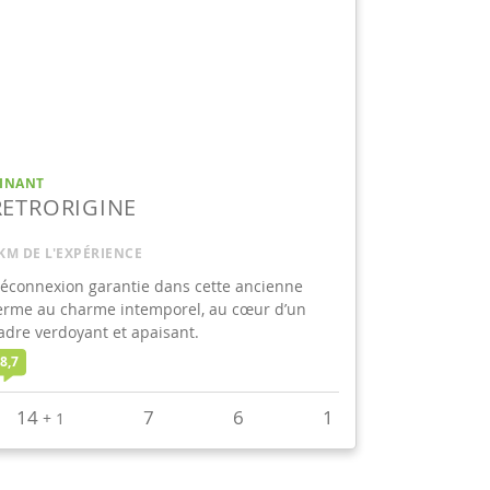
INANT
RETRORIGINE
KM DE L'EXPÉRIENCE
éconnexion garantie dans cette ancienne
erme au charme intemporel, au cœur d’un
adre verdoyant et apaisant.
8,7
14
7
6
1
+
1