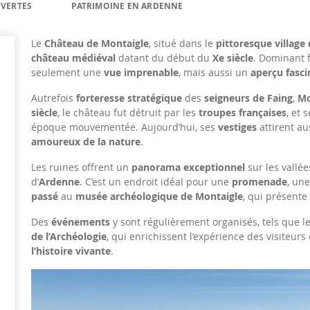
UVERTES
PATRIMOINE EN ARDENNE
Le
Château de Montaigle
, situé dans le
pittoresque village
château médiéval
datant du début du
Xe siècle
. Dominant 
seulement une
vue imprenable
, mais aussi un
aperçu fasci
Autrefois
forteresse stratégique
des
seigneurs de Faing
,
Mo
siècle
, le château fut détruit par les
troupes françaises
, et 
époque mouvementée. Aujourd’hui, ses
vestiges
attirent au
amoureux de la nature
.
Les ruines offrent un
panorama exceptionnel
sur les vallée
d’
Ardenne
. C’est un endroit idéal pour une
promenade
, un
passé
au
musée archéologique de Montaigle
, qui présent
Des
événements
y sont régulièrement organisés, tels que l
de l’Archéologie
, qui enrichissent l’expérience des visiteur
l’histoire vivante
.