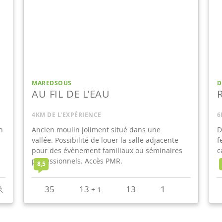
MAREDSOUS
D
AU FIL DE L'EAU
4KM DE L'EXPÉRIENCE
6
n
Ancien moulin joliment situé dans une
D
vallée.
Possibilité de louer la salle adjacente
f
pour des évènement familiaux ou séminaires
c
professionnels. Accès PMR.
8,5
35
13
13
1
+
1