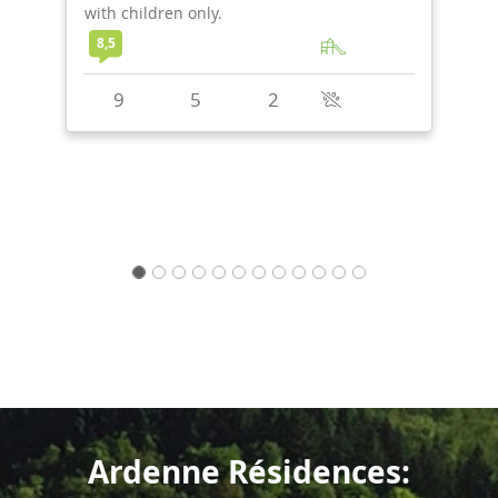
woonkamer en het terras.
8,5
8
4
3
+
1
Ardenne Résidences: