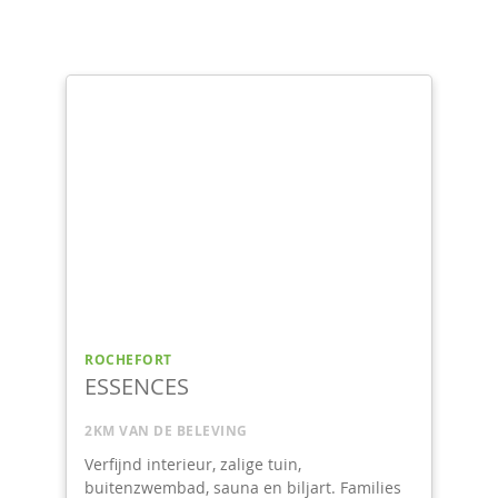
MARCHE-EN-FAMENNE
CRÉPUSCULE
4KM VAN DE BELEVING
Een verandering van decor en rust. De
horizon tot zover het oog kan zien vanuit de