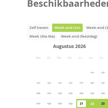
Beschikbaarhede
Zelf kiezen
Week-end (2n)
Week-end (
Week (Ma-Ma)
Week-end (feestdag)
Augustus
Ma
Di
Wo
Do
Vr
Za
Zo
1
2
3
4
5
6
7
8
9
10
11
12
13
14
15
16
21
23
17
18
19
20
22