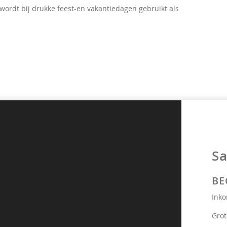
ordt bij drukke feest-en vakantiedagen gebruikt als
Sa
BE
Inko
Grot