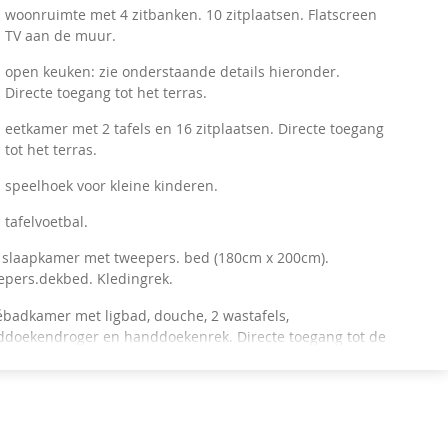
woonruimte met 4 zitbanken. 10 zitplaatsen. Flatscreen
TV aan de muur.
open keuken: zie onderstaande details hieronder.
Directe toegang tot het terras.
eetkamer met 2 tafels en 16 zitplaatsen. Directe toegang
tot het terras.
speelhoek voor kleine kinderen.
tafelvoetbal.
 slaapkamer met tweepers. bed (180cm x 200cm).
pers.dekbed. Kledingrek.
ébadkamer met ligbad, douche, 2 wastafels,
doekendroger en handdoekenrek. Directe toegang tot de
 vanuit de slaapkamer.
ruimte met diepvriezer.
t toilet.