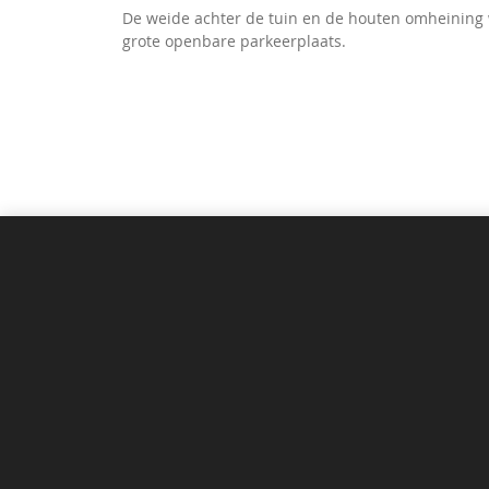
De weide achter de tuin en de houten omheining w
grote openbare parkeerplaats.