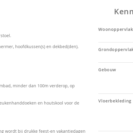
Ken
1E
2de 
Twee
Woonoppervlak
stoel.
Ver
twee
hermer, hoofdkussen(s) en dekbed(den).
Grondoppervla
De 
hebb
Gebouw
Gede
hand
de 2
wembad, minder dan 100m verderop, op
4de 
Vloerbekleding
Twee
keukenhanddoeken en houtskool voor de
5de 
Twee
Gede
ng wordt bij drukke feest-en vakantiedagen