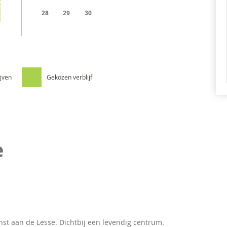
28
29
30
ijven
Gekozen verblijf
e
nst aan de Lesse. Dichtbij een levendig centrum.