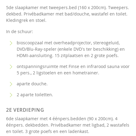
5de slaapkamer met tweepers.bed (160 x 200cm). Tweepers.
dekbed. Privébadkamer met bad/douche, wastafel en toilet.
Kledingrek en stoel.
In de schuur:
bioscoopzaal met overheadprojector, stereogeluid,
DVD/Blu-Ray-speler (enkele DVD's ter beschikking) en
HDMI-aansluiting. 15 zitplaatsen en 2 grote poefs.
ontspanningsruimte met Finse en infrarood sauna voor
5 pers., 2 ligstoelen en een hometrainer.
aparte douche.
2 aparte toiletten.
2E VERDIEPING
6de slaapkamer met 4 éénpers.bedden (90 x 200cm). 4
éénpers. dekbedden. Privébadkamer met ligbad, 2 wastafels
en toilet. 3 grote poefs en een ladenkast.