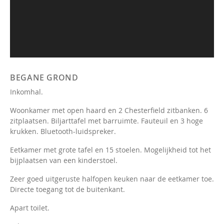
BEGANE GROND
Inkomhal.
Woonkamer met open haard en 2 Chesterfield zitbanken. 6
zitplaatsen. Biljarttafel met barruimte. Fauteuil en 3 hoge
krukken. Bluetooth-luidspreker.
Eetkamer met grote tafel en 15 stoelen. Mogelijkheid tot het
bijplaatsen van een kinderstoel.
Zeer goed uitgeruste halfopen keuken naar de eetkamer toe.
Directe toegang tot de buitenkant.
Apart toilet.