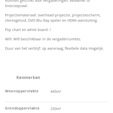
Ruimtes geschikt voor vergaderingen: eetkamer of
bioscoopzaal.
Projectiemateriaal: overhead-projector, projectiescherm,
stereogeluid, DVD-Blu-Ray-speler en HDMI-aansluiting.
Flip chart en white board: /
Wifi: Wifi beschikbaar in de vergaderruimtes.
Duur van het verblijf: op aanvraag, flexibele data mogelijk.
Kenmerken
Woonoppervlakte
445m²
Grondoppervlakte
250m²