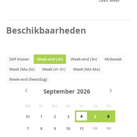
Lees Meer
Beschikbaarheden
Zelf kiezen
Week-end (2n)
Week-end (3n)
Midweek
Week (Ma-Zo)
Week (Vr-Vr)
Week (Ma-Ma)
Week-end (feestdag)
September
Ma
Di
Wo
Do
Vr
Za
Zo
4
6
31
1
2
3
5
7
8
9
10
11
12
13