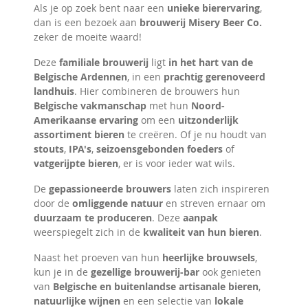
Als je op zoek bent naar een
unieke bierervaring
,
dan is een bezoek aan
brouwerij Misery Beer Co.
zeker de moeite waard!
Deze
familiale brouwerij
ligt
in het hart van de
Belgische Ardennen
, in een
prachtig gerenoveerd
landhuis
. Hier combineren de brouwers hun
Belgische vakmanschap
met hun
Noord-
Amerikaanse ervaring
om een
uitzonderlijk
assortiment bieren
te creëren. Of je nu houdt van
stouts
,
IPA's
,
seizoensgebonden foeders
of
vatgerijpte bieren
, er is voor ieder wat wils.
De
gepassioneerde brouwers
laten zich inspireren
door de
omliggende natuur
en streven ernaar om
duurzaam te produceren
. Deze
aanpak
weerspiegelt zich in de
kwaliteit van hun bieren
.
Naast het proeven van hun
heerlijke brouwsels
,
kun je in de
gezellige brouwerij-bar
ook genieten
van
Belgische en buitenlandse artisanale bieren
,
natuurlijke wijnen
en een selectie van
lokale