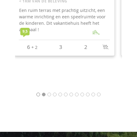
< 1KM VAN DE BELEVING
De eenvoud van een landelijke omgeving.
Biljarttafel en jacuzzi als bonus.
9
8
4
2
1
+
1