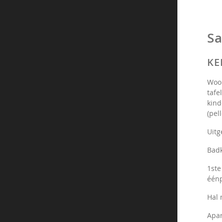
Sa
KE
Woon
tafe
kind
(pel
Uitg
Bad
1ste
één
Hal 
Apar