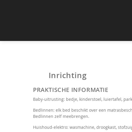
Inrichting
PRAKTISCHE INFORMATIE
Baby-uitrusting: bedje, kinderstoel, luiertafel, par
Bedlinnen: elk bed beschikt over een matrasbesc
Bedlinnen zelf meebrengen.
Huishoud-elektro: wasmachine, droogkast, stofzuig