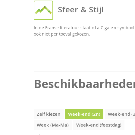
Sfeer & Stijl
In de Franse literatuur staat « La Cigale » symboo
ook niet per toeval gekozen.
Beschikbaarhede
Zelf kiezen
Week-end (2n)
Week-end (
Week (Ma-Ma)
Week-end (feestdag)