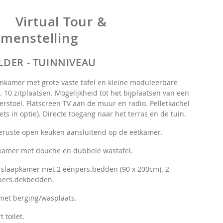
Virtual Tour &
menstelling
LDER - TUINNIVEAU
kamer met grote vaste tafel en kleine moduleerbare
l. 10 zitplaatsen. Mogelijkheid tot het bijplaatsen van een
erstoel. Flatscreen TV aan de muur en radio. Pelletkachel
lets in optie). Directe toegang naar het terras en de tuin.
eruste open keuken aansluitend op de eetkamer.
kamer met douche en dubbele wastafel.
 slaapkamer met 2 éénpers.bedden (90 x 200cm). 2
pers.dekbedden.
met berging/wasplaats.
t toilet.