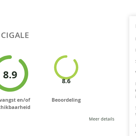
 CIGALE
8.9
8.6
vangst en/of
Beoordeling
chikbaarheid
Meer details