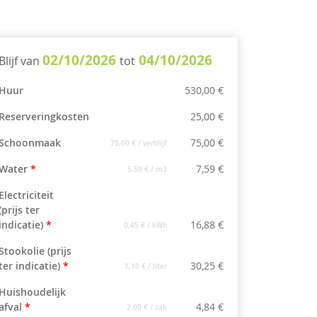
02/10/2026
04/10/2026
Blijf van
tot
Huur
530,00 €
Reserveringkosten
25,00 €
Schoonmaak
75,00 €
75,00 €
/ verblijf
Water
*
7,59 €
5,50 €
/ m3
Electriciteit
(prijs ter
indicatie)
*
16,88 €
0,45 €
/ kWh
Stookolie (prijs
ter indicatie)
*
30,25 €
1,10 €
/ liter
Huishoudelijk
afval
*
4,84 €
2,00 €
/ zak