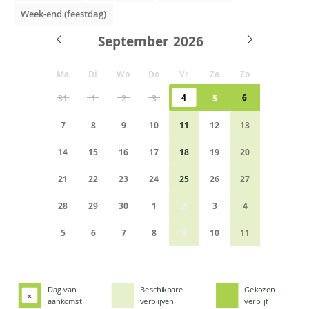
Week-end (feestdag)
September
Ma
Di
Wo
Do
Vr
Za
Zo
4
6
31
1
2
3
5
7
8
9
10
11
12
13
14
15
16
17
18
19
20
21
22
23
24
25
26
27
28
29
30
1
2
3
4
5
6
7
8
9
10
11
Dag van
Beschikbare
Gekozen
x
aankomst
verblijven
verblijf