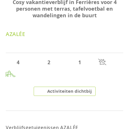
Cosy vakantieverblijf in Ferrières voor 4
personen met terras, tafelvoetbal en
wandelingen in de buurt
AZALÉE
4
2
1
Activiteiten dichtbij
Verblijfsgetuigenissen
AZALÉE