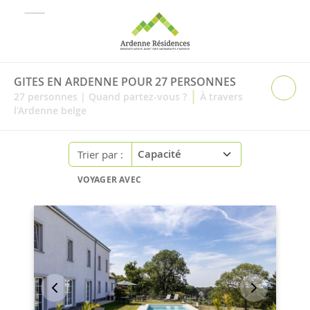
GITES EN ARDENNE POUR 27 PERSONNES
|
27
personnes
|
Quand partez-vous ?
À travers
l'Ardenne belge
Trier par :
VOYAGER AVEC