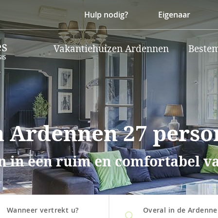
Hulp nodig?
Eigenaar
Vakantiehuizen Ardennen
Beste
n Ardennen 27 perso
en in een ruim en comfortabel v
Wanneer vertrekt u?
Overal in de Ardenn