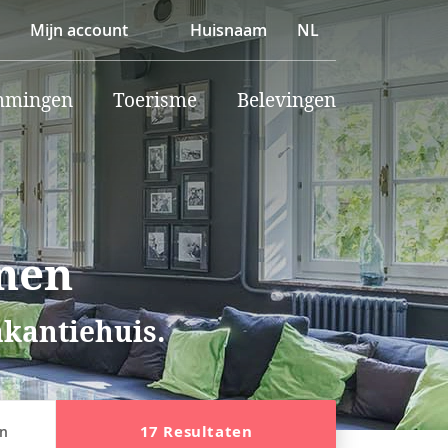
Mijn account
Huisnaam
NL
mmingen
Toerisme
Belevingen
nen
akantiehuis.
17 Resultaten
en