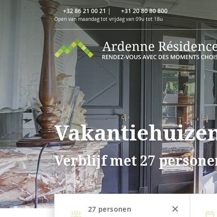
+32 86 21 00 21
|
+31 20 80 80 800
Open van maandag tot vrijdag van 09u tot 18u
Vakantiehuize
Verblijf met 27 person
27
personen