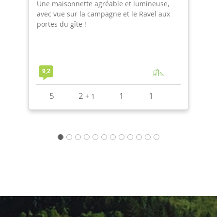
use,
Une maisonnette agréable et lumineuse,
l aux
avec vue sur la campagne et le Ravel aux
portes du gîte !
9,3
2
1
1
1
+
1
+
1