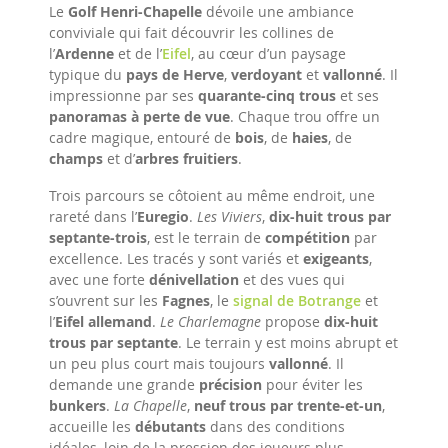
Le
Golf Henri-Chapelle
dévoile une ambiance
conviviale qui fait découvrir les collines de
l’
Ardenne
et de l’
Eifel
, au cœur d’un paysage
typique du
pays de Herve
,
verdoyant
et
vallonné
. Il
impressionne par ses
quarante-cinq trous
et ses
panoramas à perte de vue
. Chaque trou offre un
cadre magique, entouré de
bois
, de
haies
, de
champs
et d’
arbres fruitiers
.
Trois parcours se côtoient au même endroit, une
rareté dans l’
Euregio
.
Les Viviers
,
dix-huit trous par
septante-trois
, est le terrain de
compétition
par
excellence. Les tracés y sont variés et
exigeants
,
avec une forte
dénivellation
et des vues qui
s’ouvrent sur les
Fagnes
, le
signal de Botrange
et
l’
Eifel allemand
.
Le Charlemagne
propose
dix-huit
trous par septante
. Le terrain y est moins abrupt et
un peu plus court mais toujours
vallonné
. Il
demande une grande
précision
pour éviter les
bunkers
.
La Chapelle
,
neuf trous par trente-et-un
,
accueille les
débutants
dans des conditions
idéales, loin de la pression des joueurs plus