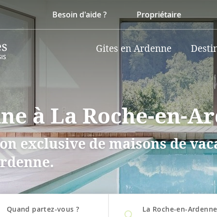
Besoin d'aide ?
Propriétaire
Gites en Ardenne
Desti
cine à La Roche-en-A
on exclusive de maisons de vaca
Ardenne.
Quand partez-vous ?
La Roche-en-Ardenn