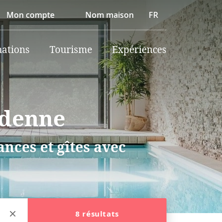
Mon compte
Nom maison
FR
nations
Tourisme
Expériences
rdenne
nces et gîtes avec
8 résultats
e