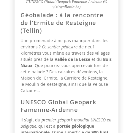
L'UNESCO Global Geopark Famenne-Ardenne (©
visitwallonia.be)
Géobalade : à la rencontre
de l'Ermite de Resteigne
(Tellin)
Une promenade à ne pas manquer dans les
environs ?
Ce sentier pédestre
de neuf
kilomètres vous mène au travers des villages
situés près de la
Vallée de la Lesse
et du
Bois
Niaux
. Que pourrez-vous apercevoir lors de
cette balade ? Des calcaires dévoniens, la
Maison de l’Ermite, la Carrière de Resteigne,
le Moulin de Resteigne, ainsi que la Pelouse
Calcaire…
UNESCO Global Geopark
Famenne-Ardenne
Il s’agit du
premier géopark mondial UNESCO en
Belgique
, qui est à
portée géologique
internationale
. D’une superficie de
900 km²
,