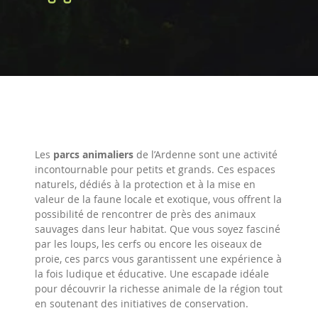
Les
parcs animaliers
de l’Ardenne sont une activité
incontournable pour petits et grands. Ces espaces
naturels, dédiés à la protection et à la mise en
valeur de la faune locale et exotique, vous offrent la
possibilité de rencontrer de près des animaux
sauvages dans leur habitat. Que vous soyez fasciné
par les loups, les cerfs ou encore les oiseaux de
proie, ces parcs vous garantissent une expérience à
la fois ludique et éducative. Une escapade idéale
pour découvrir la richesse animale de la région tout
en soutenant des initiatives de conservation.