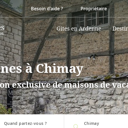
Besoin d'aide ?
Propriétaire
Gites en Ardenne
Desti
nnes à Chimay
on exclusive de maisons de vaca
Quand partez-vous ?
Chimay