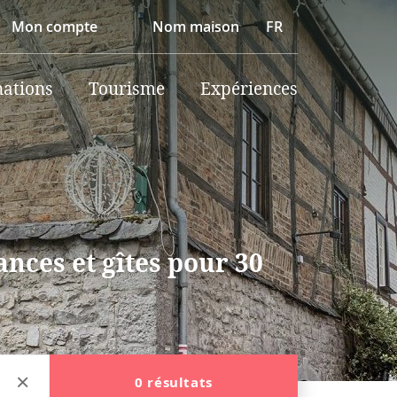
Mon compte
Nom maison
FR
nations
Tourisme
Expériences
nces et gîtes pour 30
0 résultats