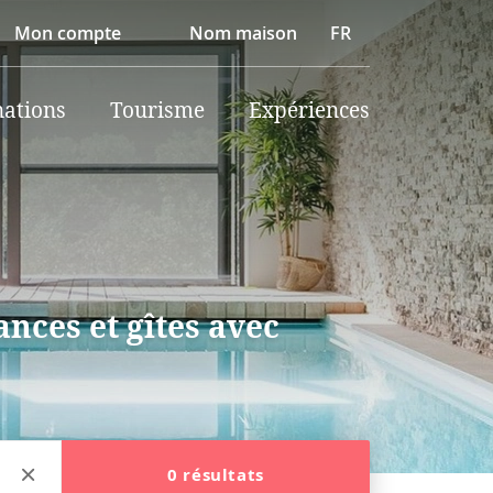
Mon compte
Nom maison
FR
nations
Tourisme
Expériences
nces et gîtes avec
0 résultats