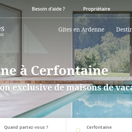
Besoin d'aide ?
Propriétaire
Gites en Ardenne
Desti
ine à Cerfontaine
on exclusive de maisons de vaca
Quand partez-vous ?
Cerfontaine