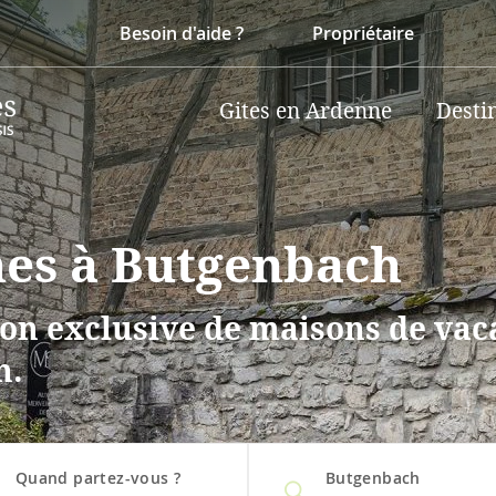
Besoin d'aide ?
Propriétaire
Gites en Ardenne
Desti
nes à Butgenbach
on exclusive de maisons de vaca
h.
Quand partez-vous ?
Butgenbach