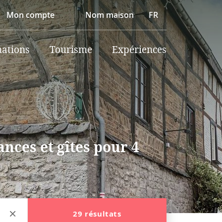
Mon compte
Nom maison
FR
nations
Tourisme
Expériences
nces et gîtes pour 4
29 résultats