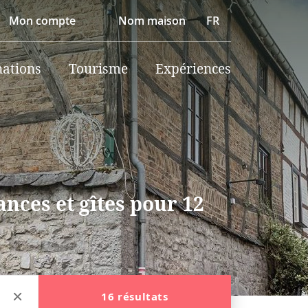
Mon compte
Nom maison
FR
nations
Tourisme
Expériences
nces et gîtes pour 12
16 résultats