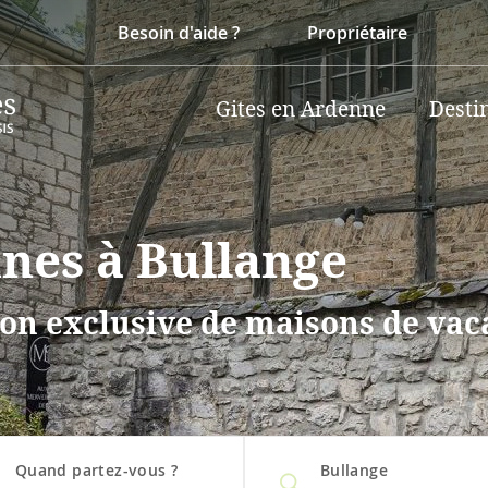
Besoin d'aide ?
Propriétaire
Gites en Ardenne
Desti
nnes à Bullange
on exclusive de maisons de vaca
Quand partez-vous ?
Bullange