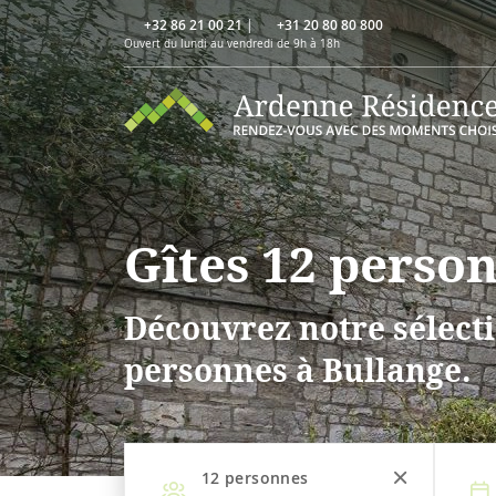
+32 86 21 00 21
|
+31 20 80 80 800
Ouvert du lundi au vendredi de 9h à 18h
Gîtes 12 perso
Découvrez notre sélecti
personnes à Bullange.
12
personnes