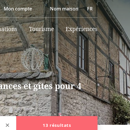
Mon compte
Nom maison
FR
nations
Tourisme
Expériences
nces et gîtes pour 4
13 résultats