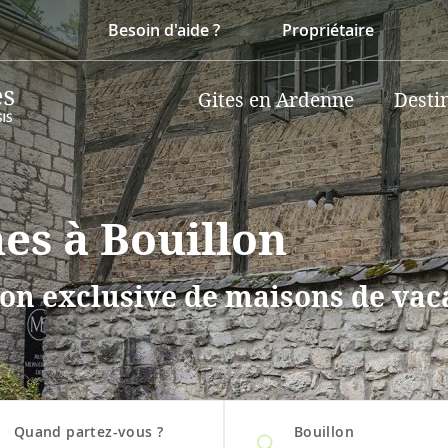
Besoin d'aide ?
Propriétaire
Gites en Ardenne
Desti
es à Bouillon
on exclusive de maisons de vaca
Quand partez-vous ?
Bouillon