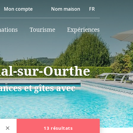
Mon compte
Nom maison
FR
nations
Tourisme
Expériences
mal-sur-Ourthe
nces et gîtes avec
13 résultats