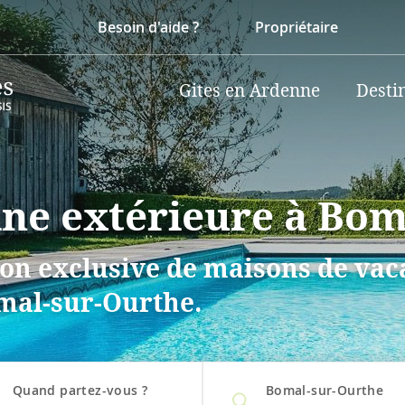
Besoin d'aide ?
Propriétaire
Gites en Ardenne
Desti
cine extérieure à Bo
on exclusive de maisons de vaca
omal-sur-Ourthe.
Quand partez-vous ?
Bomal-sur-Ourthe