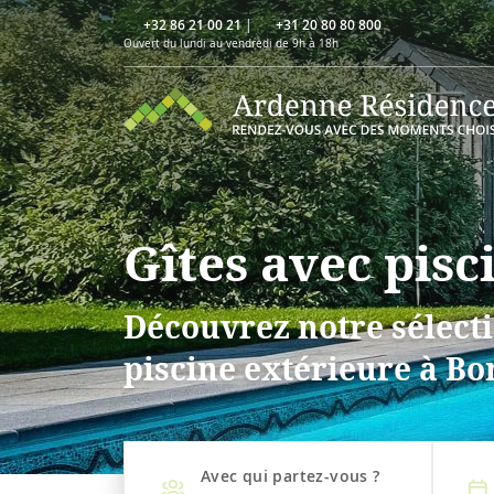
+32 86 21 00 21
|
+31 20 80 80 800
Ouvert du lundi au vendredi de 9h à 18h
Gîtes avec pis
Découvrez notre sélecti
piscine extérieure à B
Avec qui partez-vous ?