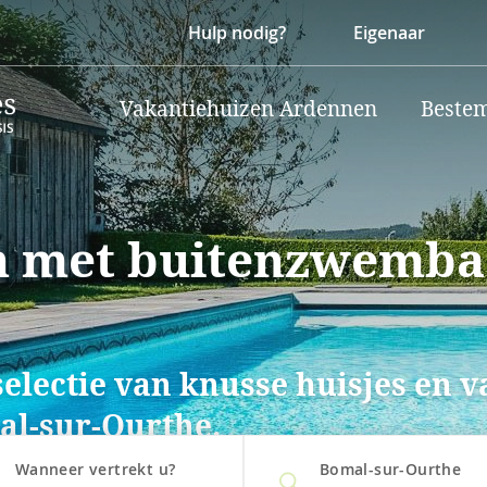
Hulp nodig?
Eigenaar
Vakantiehuizen Ardennen
Beste
n met buitenzwembad
selectie van knusse huisjes en 
l-sur-Ourthe.
Wanneer vertrekt u?
Bomal-sur-Ourthe