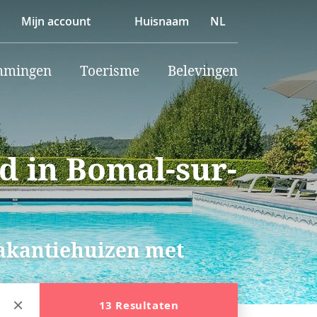
Mijn account
Huisnaam
NL
mmingen
Toerisme
Belevingen
 in Bomal-sur-
vakantiehuizen met
13 Resultaten