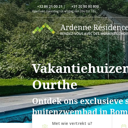
+32 86 21 00 21
|
+31 20 80 80 800
Open van maandag tot vrijdag van 09u tot 18u
Vakantiehuize
Ourthe
Ontdek ons exclusieve 
buitenzwembad in Boma
Met wie vertrekt u?