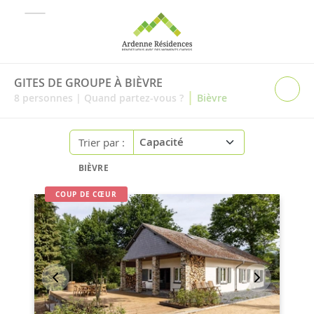
GITES DE GROUPE À BIÈVRE
|
8
personnes
|
Quand partez-vous ?
Bièvre
Trier par :
BIÈVRE