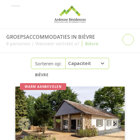
GROEPSACCOMMODATIES IN BIÈVRE
|
8
personen
|
Wanneer vertrekt u?
Bièvre
Sorteren op:
BIÈVRE