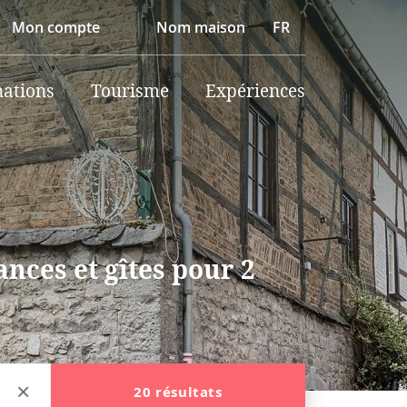
Mon compte
Nom maison
FR
nations
Tourisme
Expériences
nces et gîtes pour 2
20 résultats