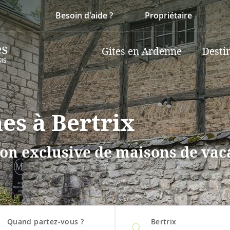
Besoin d'aide ?
Propriétaire
Gites en Ardenne
Desti
es à Bertrix
on exclusive de maisons de vaca
Quand partez-vous ?
Bertrix