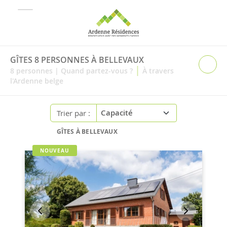
GÎTES 8 PERSONNES À BELLEVAUX
|
8
personnes
|
Quand partez-vous ?
À travers
l'Ardenne belge
Trier par :
GÎTES À BELLEVAUX