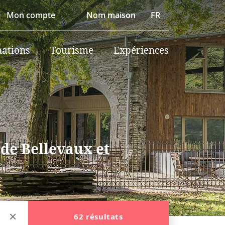
Mon compte
Nom maison
FR
nations
Tourisme
Expériences
 de Bellevaux et
62 résultats