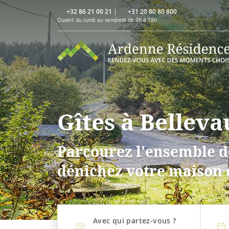
+32 86 21 00 21
|
+31 20 80 80 800
Ouvert du lundi au vendredi de 9h à 18h
Gîtes à Bellev
Parcourez l'ensemble de
dénichez votre maison 
Avec qui partez-vous ?