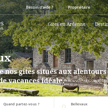
Besoin d'aide ?
Propriétaire
Gites en Ardenne
Desti
aux
 nos gîtes situés aux alentours
de vacances idéale.
Quand partez-vous ?
Bellevaux