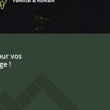
Familial & humain
our vos
ge !