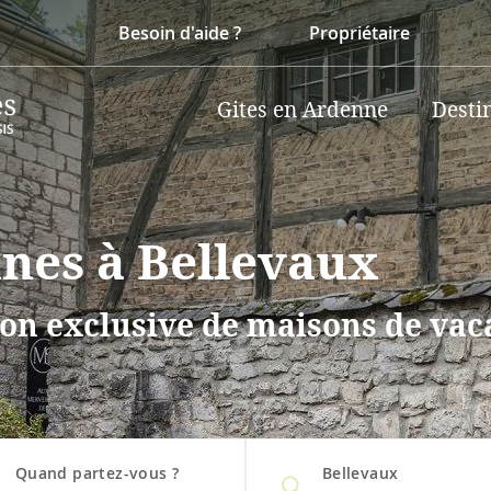
Besoin d'aide ?
Propriétaire
Gites en Ardenne
Desti
nnes à Bellevaux
on exclusive de maisons de vaca
Quand partez-vous ?
Bellevaux