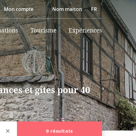
Mon compte
Nom maison
FR
nations
Tourisme
Expériences
nces et gîtes pour 40
0 résultats